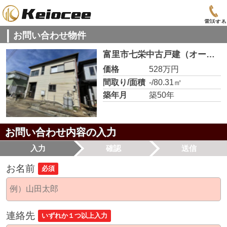
電話する
お問い合わせ物件
富里市七栄中古戸建（オーナーチェンジ）
価格
528万円
間取り/面積
-/80.31㎡
築年月
築50年
お問い合わせ内容の入力
入力
確認
送信
お名前
必須
連絡先
いずれか１つ以上入力