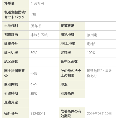
坪単価
4.86万円
私道負担面積/
-/無
セットバック
土地権利
接道状況
所有権
-
都市計画
用途地域
非線引区域
無指定
建築条件
地目/地勢
-
宅地/-
建ぺい率
容積率
50%
100%
総区画数
販売区画数
-
-
国土法届出要
その他の法令
風致地区/・崖条
不要
否
上の制限
例あり
取引態様
現況
仲介
-
引渡時期
引渡条件
相談
-
最適用途
-
取引条件の有
物件番号
71240041
2026年08月10日
効期限