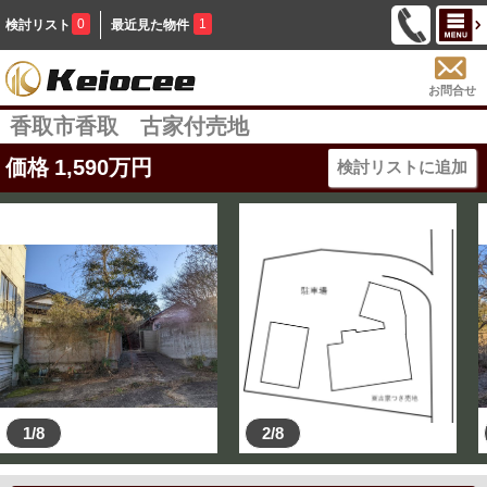
0
1
検討リスト
最近見た物件
お問合せ
香取市香取 古家付売地
価格
1,590
万円
検討リストに追加
1/8
2/8