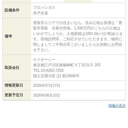
プロパンガス
設備条件
井戸水道
香取市エリアでの住まいなら、住み心地も快適な「香
取市香取 古家付売地」1,590万円のこちらの土地は
いかがでしょうか。土地面積は1081.66㎡(公簿)ありま
備考
す。現地訪問等、ご対応させていただきます。物件に
関しましてご不明点等ございましたらお気軽にお問合
せ下さい。
ケイオーシー
東京都江戸川区南篠崎町３丁目15-3 202
取扱会社
TEL:03-6262-7250
国土交通大臣 (1) 第10946号
情報更新日
2026年07月27日
更新予定日
2026年08月10日
情報の見方