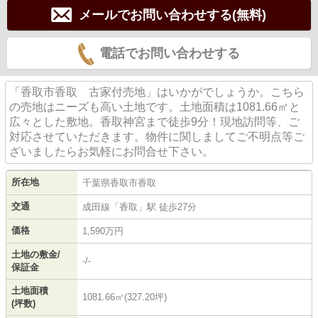
メールでお問い合わせする(無料)
電話でお問い合わせする
「香取市香取 古家付売地」はいかがでしょうか。こちら
の売地はニーズも高い土地です。土地面積は1081.66㎡と
広々とした敷地。香取神宮まで徒歩9分！現地訪問等、ご
対応させていただきます。物件に関しましてご不明点等ご
ざいましたらお気軽にお問合せ下さい。
所在地
千葉県
香取市
香取
交通
成田線
「
香取
」駅 徒歩27分
価格
1,590万円
土地の敷金/
-/-
保証金
土地面積
1081.66㎡(327.20坪)
(坪数)