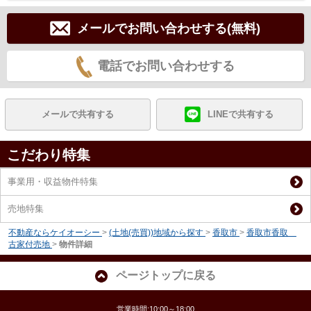
メールでお問い合わせする(無料)
電話でお問い合わせする
メールで共有する
LINEで共有する
こだわり特集
事業用・収益物件特集
売地特集
不動産ならケイオーシー
>
(土地(売買))地域から探す
>
香取市
>
香取市香取
古家付売地
>
物件詳細
ページトップに戻る
営業時間:10:00～18:00