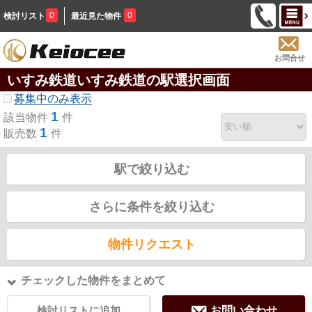
0
0
検討リスト
最近見た物件
お問合せ
いすみ鉄道いすみ鉄道の駅選択画面
募集中のみ表示
1
該当物件
件
1
販売数
件
駅で絞り込む
さらに条件を絞り込む
物件リクエスト
チェックした物件をまとめて
検討リストに追加
お問い合わせ