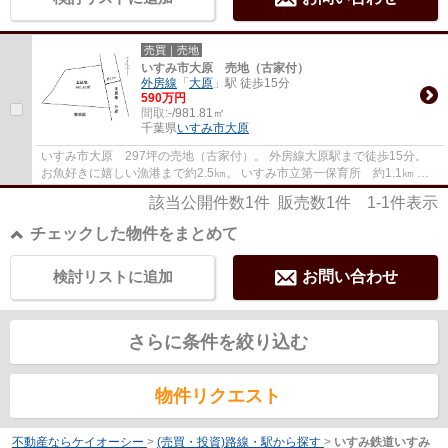
売買｜売地
いすみ市大原 売地（古家付）
外房線
「
大原
」駅 徒歩15分
590万円
間取:
-/981.81㎡
千葉県
いすみ市
大原
いすみ市大原 297坪の売地（古家付）。 外房線大原駅まで徒歩15分。
お魚好きに嬉しい漁港まで約2.5㎞。 いすみ市立第一保育所 約1.1㎞ 大
原小学校 約1㎞ 大原中学校 約1.6㎞ 大原...
該当公開件数
1
件 販売数
1
件
1-1
件表示
チェックした物件をまとめて
検討リストに追加
お問い合わせ
さらに条件を絞り込む
物件リクエスト
不動産ならケイオーシー
>
(売買・投資)路線・駅から探す
>
いすみ鉄道いすみ