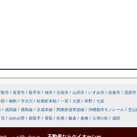
香取市
/
富里市
/
取手市
/
旭市
/
石垣市
/
山武市
/
いすみ市
/
佐倉市
/
茂原市
寺田
/
御料
/
字大川
/
松尾町本柏
/
一宮
/
大原
/
井野
/
七栄
線
/
成田線
/
鹿島線
/
京成本線
/
関東鉄道常総線
/
沖縄都市モノレール
/
芝山
ノ宮
/
ゆめみ野
/
新取手
/
香取
/
松尾
/
飯倉
/
倉橋
/
公津の杜
/
成田
不動産ならケイオーシー