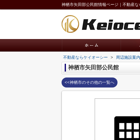
神栖市矢田部公民館情報ページ｜不動産な
不動産ならケイオーシー
>
周辺施設案
神栖市矢田部公民館
<<神栖市のその他の一覧へ