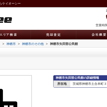
らケイオーシー
営業時間：
内
>
神栖市
>
神栖市のその他
>
神栖市矢田部公民館
神栖市矢田部公民館の詳細情報
所在地
茨城県神栖市土合本町３丁目