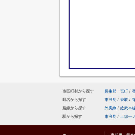
市区町村から探す
長生郡一宮町
/
町名から探す
東浪見
/
香取
/
路線から探す
外房線
/
総武本
駅から探す
東浪見
/
上総一