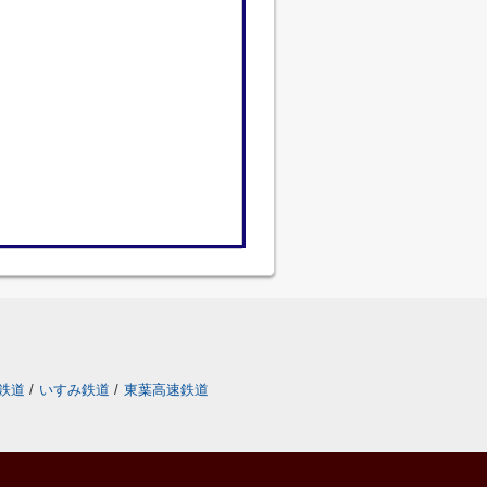
鉄道
/
いすみ鉄道
/
東葉高速鉄道