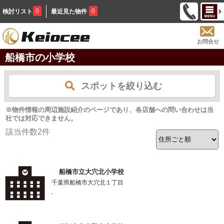
0
0
検討リスト
最近見た物件
お問合せ
船橋市の小学校
スポットを絞り込む
※物件情報の周辺施設紹介のページであり、各店舗への問い合わせは当
社では対応できません。
該当件数
2
件
船橋市立大穴北小学校
千葉県船橋市大穴北１丁目
-