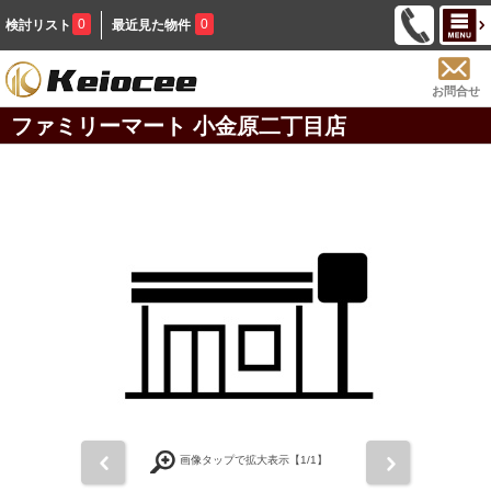
0
0
検討リスト
最近見た物件
お問合せ
ファミリーマート 小金原二丁目店
前
次
画像タップで拡大表示【
1
/1】