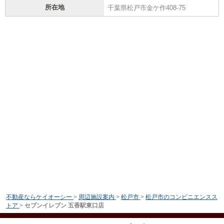
所在地
千葉県松戸市金ケ作408-75
不動産ならケイオーシー
>
周辺施設案内
>
松戸市
>
松戸市のコンビニエンスス
トア
>
セブンイレブン 五香駅東口店