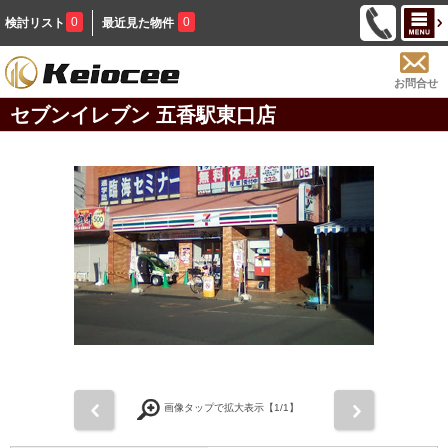
0
0
検討リスト
最近見た物件
お問合せ
セブンイレブン 五香駅東口店
前
次
画像タップで拡大表示【
1
/1】