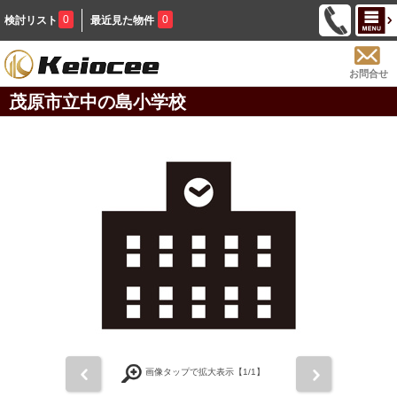
0
0
検討リスト
最近見た物件
お問合せ
茂原市立中の島小学校
前
次
画像タップで拡大表示【
1
/1】