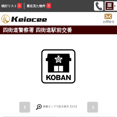
0
0
検討リスト
最近見た物件
お問合せ
四街道警察署 四街道駅前交番
前
次
画像タップで拡大表示【
1
/1】