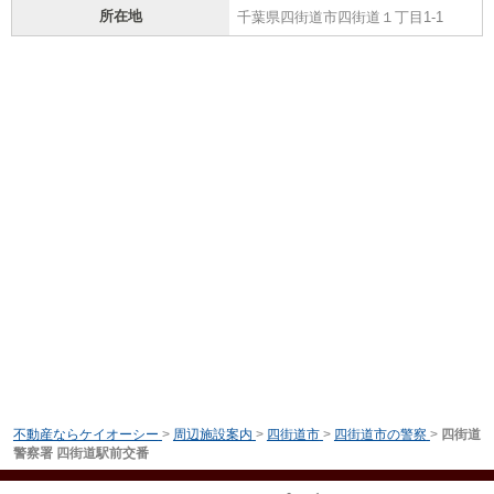
所在地
千葉県四街道市四街道１丁目1-1
不動産ならケイオーシー
>
周辺施設案内
>
四街道市
>
四街道市の警察
>
四街道
警察署 四街道駅前交番