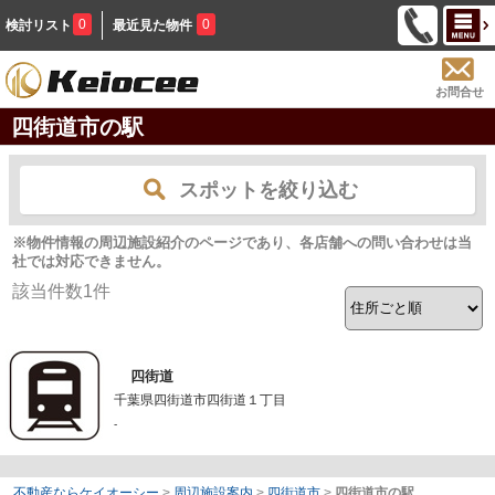
0
0
検討リスト
最近見た物件
お問合せ
四街道市の駅
スポットを絞り込む
※物件情報の周辺施設紹介のページであり、各店舗への問い合わせは当
社では対応できません。
該当件数
1
件
四街道
千葉県四街道市四街道１丁目
-
不動産ならケイオーシー
>
周辺施設案内
>
四街道市
>
四街道市の駅