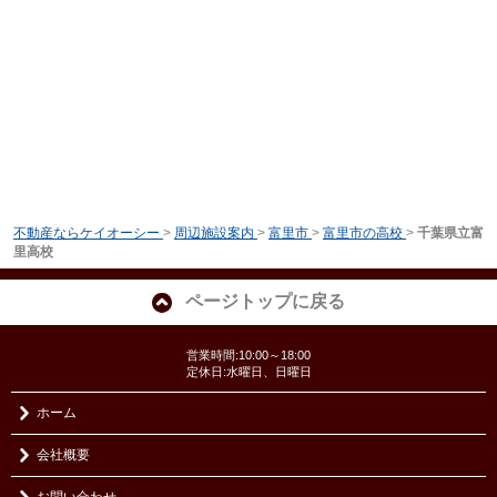
不動産ならケイオーシー
>
周辺施設案内
>
富里市
>
富里市の高校
>
千葉県立富
里高校
ページトップに戻る
営業時間:10:00～18:00
定休日:水曜日、日曜日
ホーム
会社概要
お問い合わせ