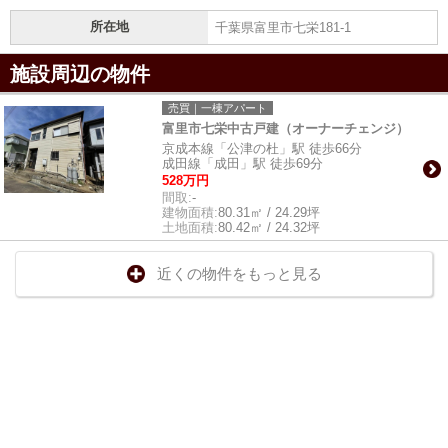
所在地
千葉県富里市七栄181-1
施設周辺の物件
売買｜一棟アパート
富里市七栄中古戸建（オーナーチェンジ）
京成本線「公津の杜」駅 徒歩66分
成田線「成田」駅 徒歩69分
528万円
間取:
-
建物面積:
80.31㎡ / 24.29坪
土地面積:
80.42㎡ / 24.32坪
近くの物件をもっと見る