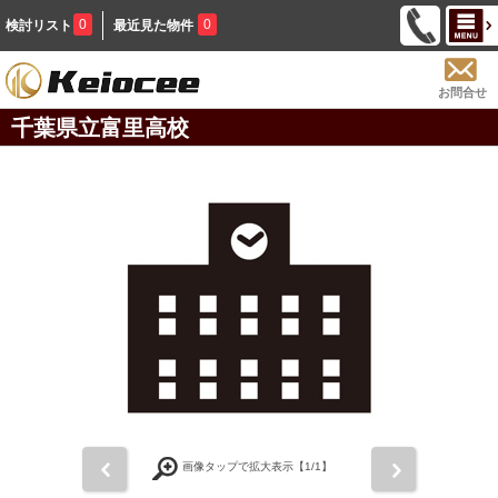
0
0
検討リスト
最近見た物件
お問合せ
千葉県立富里高校
前
次
画像タップで拡大表示【
1
/1】