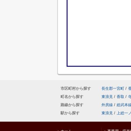
市区町村から探す
長生郡一宮町
/
町名から探す
東浪見
/
香取
/
路線から探す
外房線
/
総武本
駅から探す
東浪見
/
上総一