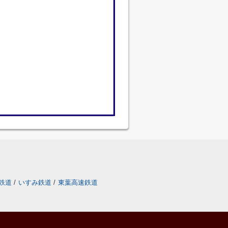
鉄道
/
いすみ鉄道
/
東葉高速鉄道