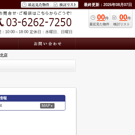
最終更新：2026年08月07日
00
00
件
件
最近見た物件
検討リスト
10:00～18:00
定休日：水曜日、日曜日
栄北店
情報
4
MAP
▼