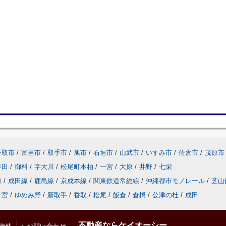
香取市
/
富里市
/
取手市
/
旭市
/
石垣市
/
山武市
/
いすみ市
/
佐倉市
/
茂原市
寺田
/
御料
/
字大川
/
松尾町本柏
/
一宮
/
大原
/
井野
/
七栄
線
/
成田線
/
鹿島線
/
京成本線
/
関東鉄道常総線
/
沖縄都市モノレール
/
芝山
ノ宮
/
ゆめみ野
/
新取手
/
香取
/
松尾
/
飯倉
/
倉橋
/
公津の杜
/
成田
不動産ならケイオーシー