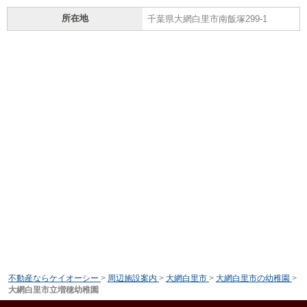
所在地
千葉県大網白里市南飯塚299-1
不動産ならケイオーシー
>
周辺施設案内
>
大網白里市
>
大網白里市の幼稚園
>
大網白里市立増穂幼稚園