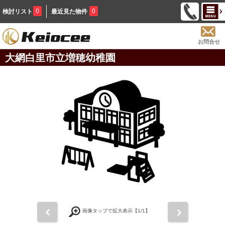
0
0
検討リスト
最近見た物件
お問合せ
大網白里市立増穂幼稚園
前
次
画像タップで拡大表示【
1
/1】