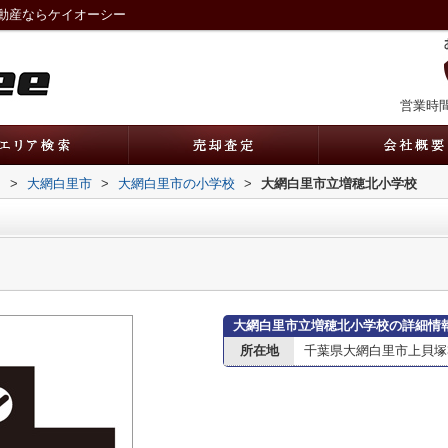
動産ならケイオーシー
営業時間：
内
>
大網白里市
>
大網白里市の小学校
>
大網白里市立増穂北小学校
大網白里市立増穂北小学校の詳細情
所在地
千葉県大網白里市上貝塚3