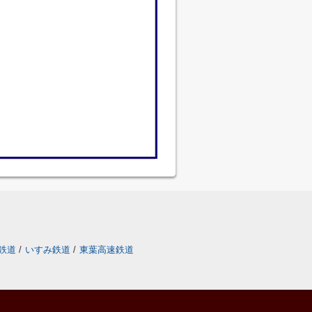
鉄道
/
いすみ鉄道
/
東葉高速鉄道