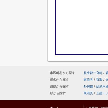
市区町村から探す
長生郡一宮町
/
町名から探す
東浪見
/
香取
/
路線から探す
外房線
/
総武本
駅から探す
東浪見
/
上総一