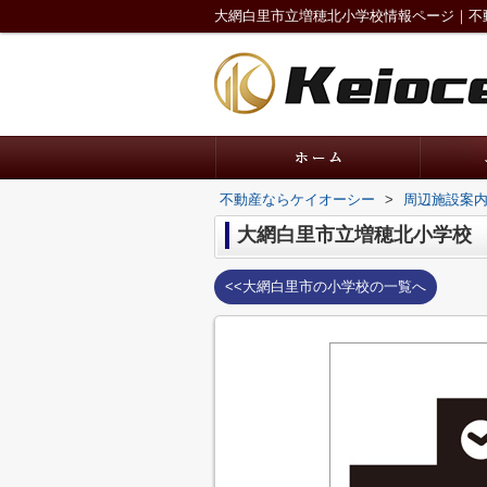
大網白里市立増穂北小学校情報ページ｜不
不動産ならケイオーシー
>
周辺施設案
大網白里市立増穂北小学校
<<大網白里市の小学校の一覧へ