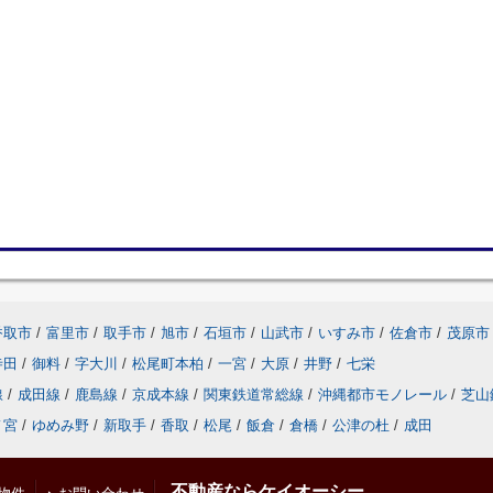
香取市
/
富里市
/
取手市
/
旭市
/
石垣市
/
山武市
/
いすみ市
/
佐倉市
/
茂原市
寺田
/
御料
/
字大川
/
松尾町本柏
/
一宮
/
大原
/
井野
/
七栄
線
/
成田線
/
鹿島線
/
京成本線
/
関東鉄道常総線
/
沖縄都市モノレール
/
芝山
ノ宮
/
ゆめみ野
/
新取手
/
香取
/
松尾
/
飯倉
/
倉橋
/
公津の杜
/
成田
不動産ならケイオーシー