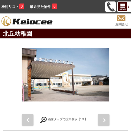
0
0
検討リスト
最近見た物件
お問合せ
北丘幼稚園
前
次
画像タップで拡大表示【
1
/1】