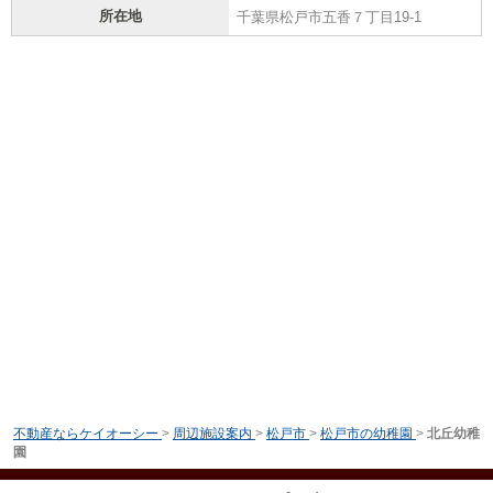
所在地
千葉県松戸市五香７丁目19-1
不動産ならケイオーシー
>
周辺施設案内
>
松戸市
>
松戸市の幼稚園
>
北丘幼稚
園