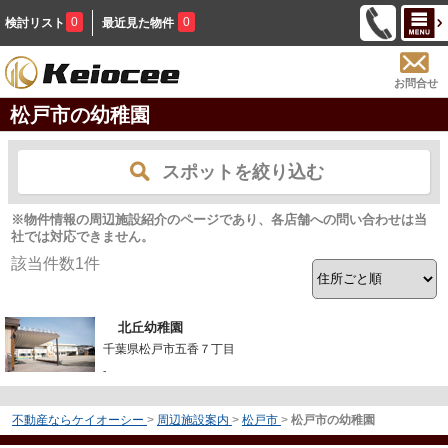
0
0
検討リスト
最近見た物件
お問合せ
松戸市の幼稚園
スポットを絞り込む
※物件情報の周辺施設紹介のページであり、各店舗への問い合わせは当
社では対応できません。
該当件数
1
件
北丘幼稚園
千葉県松戸市五香７丁目
-
不動産ならケイオーシー
>
周辺施設案内
>
松戸市
>
松戸市の幼稚園