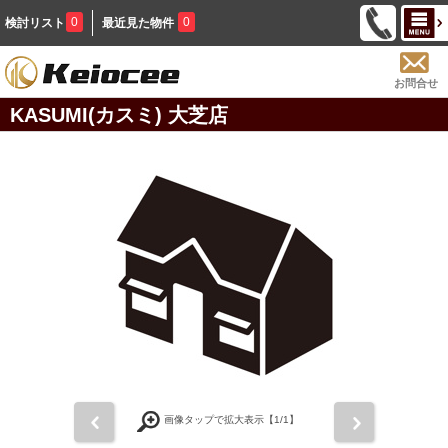
0
0
検討リスト
最近見た物件
お問合せ
KASUMI(カスミ) 大芝店
前
次
画像タップで拡大表示【
1
/1】