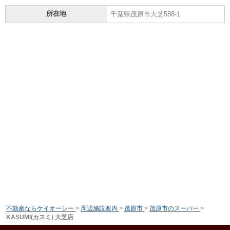
所在地
千葉県茂原市大芝588-1
不動産ならケイオーシー
>
周辺施設案内
>
茂原市
>
茂原市のスーパー
>
KASUMI(カスミ) 大芝店