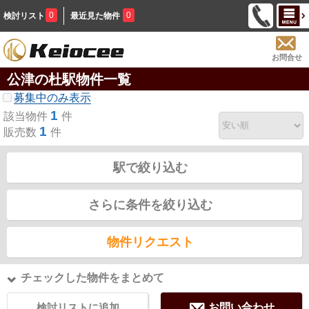
0
0
検討リスト
最近見た物件
お問合せ
公津の杜駅物件一覧
募集中のみ表示
1
該当物件
件
1
販売数
件
駅で絞り込む
さらに条件を絞り込む
物件リクエスト
チェックした物件をまとめて
検討リストに追加
お問い合わせ