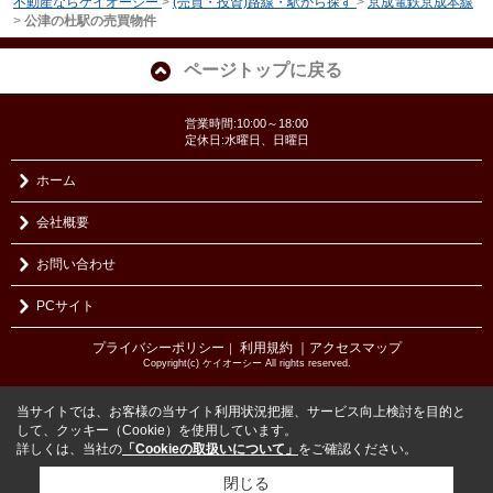
不動産ならケイオーシー
>
(売買・投資)路線・駅から探す
>
京成電鉄京成本線
>
公津の杜駅の売買物件
ページトップに戻る
営業時間:10:00～18:00
定休日:水曜日、日曜日
ホーム
会社概要
お問い合わせ
PCサイト
プライバシーポリシー
利用規約
｜アクセスマップ
｜
Copyright(c) ケイオーシー All rights reserved.
当サイトでは、お客様の当サイト利用状況把握、サービス向上検討を目的と
して、クッキー（Cookie）を使用しています。
詳しくは、当社の
「Cookieの取扱いについて」
をご確認ください。
閉じる