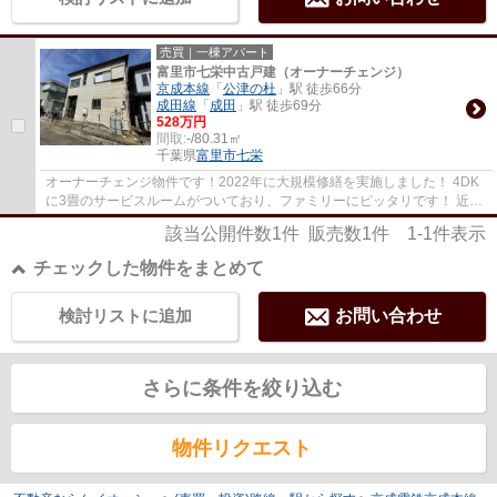
売買｜一棟アパート
富里市七栄中古戸建（オーナーチェンジ）
京成本線
「
公津の杜
」駅 徒歩66分
成田線
「
成田
」駅 徒歩69分
528万円
間取:
-/80.31㎡
千葉県
富里市
七栄
オーナーチェンジ物件です！2022年に大規模修繕を実施しました！ 4DK
に3畳のサービスルームがついており、ファミリーにピッタリです！ 近隣
にコンビニ、スーパー、飲食店など多数！生...
該当公開件数
1
件 販売数
1
件
1-1
件表示
チェックした物件をまとめて
検討リストに追加
お問い合わせ
さらに条件を絞り込む
物件リクエスト