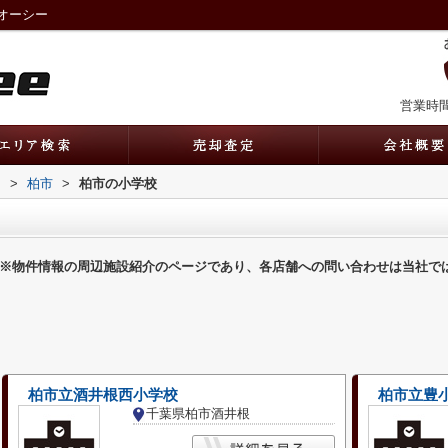
オーシー
営業時間：
内
>
柏市
>
柏市の小学校
※物件情報の周辺施設紹介のページであり、各店舗への問い合わせは当社で
柏市立酒井根西小学校
柏市立豊
千葉県柏市酒井根