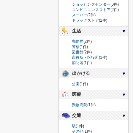
ショッピングセンター
(3件)
コンビニエンスストア
(2件)
スーパー
(2件)
ドラッグストア
(1件)
生活
郵便局
(2件)
警察
(1件)
図書館
(2件)
市役所・区役所
(1件)
消防署
(1件)
出かける
公園
(1件)
医療
動物病院
(1件)
交通
駅
(1件)
その他
(1件)