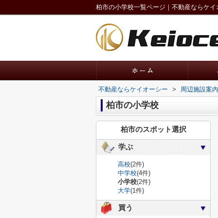
柏市の小学校一覧ページ｜不動産ならケイ
不動産ならケイオーシー
>
周辺施設案
柏市の小学校
柏市のスポット選択
学ぶ
高校
(2件)
中学校
(4件)
小学校
(2件)
大学
(1件)
買う