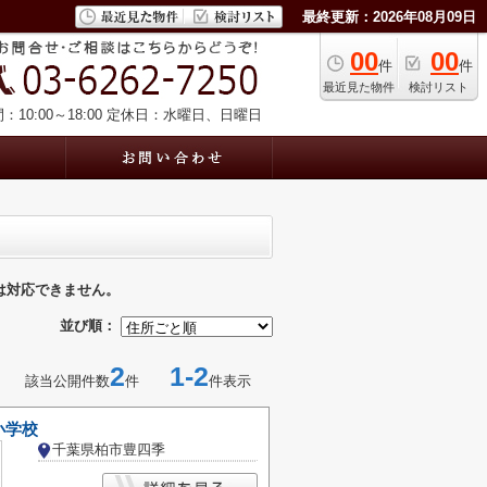
最終更新：2026年08月09日
00
00
件
件
最近見た物件
検討リスト
10:00～18:00
定休日：水曜日、日曜日
は対応できません。
並び順：
2
1-2
該当公開件数
件
件表示
小学校
千葉県柏市豊四季