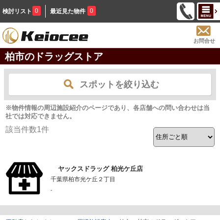
0
0
検討リスト
最近見た物件
お問合せ
柏市のドラッグストア
スポットを絞り込む
※物件情報の周辺施設紹介のページであり、各店舗への問い合わせは当
社では対応できません。
該当件数
1
件
ヤックスドラッグ 柏光ケ丘店
千葉県柏市光ケ丘２丁目
-