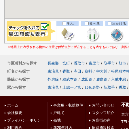
学ぶ
食べる
出かける
※地図上に表示される物件の位置は付近住所に所在することを表すものであり、実際
市区町村から探す
長生郡一宮町
/
香取市
/
富里市
/
取手市
/
旭市
/
町名から探す
東浪見
/
香取
/
寺田
/
御料
/
字大川
/
松尾町本
路線から探す
外房線
/
総武本線
/
成田線
/
鹿島線
/
京成本線
/
駅から探す
東浪見
/
上総一ノ宮
/
ゆめみ野
/
新取手
/
香取
/
不
ホーム
事業用・収益物件
お問い合わせ
会社概要
戸建て
スタッフ紹介
東京
プライバシーポリシー
売地
お客様の声
TEL:
利用規約
築20年以内
周辺施設検索