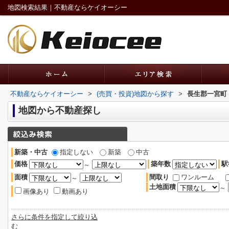
地図検索結果｜不動産ならケイオーシー
不動産ならケイオーシー
>
(売買・投資)地図から探す
>
長生郡一宮町
地図から不動産探し
新築・中古
指定しない
新築
中古
価格
築年数
駅
～
面積
間取り
ワンルーム
～
土地面積
～
画像あり
動画あり
さらに条件を指定して絞り込
む