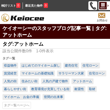
0
0
検討リスト
最近見た物件
お問合せ
ケイオーシーのスタッフブログ記事一覧 | タグ:
アットホーム
タグ:アットホーム
該当公開件数
0
件
1-0
件表示
タグ一覧
収益物件
はじめてのマイホーム探し
建売住宅
住宅ローン
賃貸経営
マイホームの基礎知識
サラリーマン大家
住宅ローン
人気の街
住みたい街
人気の戸建て物件
アットホーム
暮らしやすい街
教育環境が充実している街
耐震性
取材
マイホーム お金の準備
世間の出来事
タグ一覧ページへ